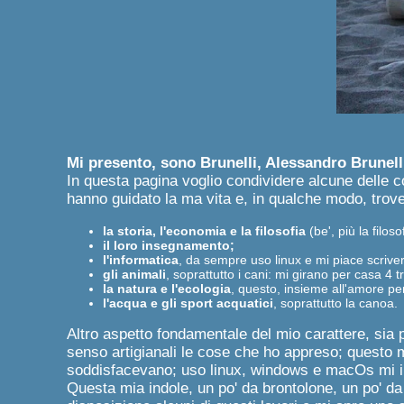
Mi presento, sono Brunelli, Alessandro Brunelli 
In questa pagina voglio condividere alcune delle cos
hanno guidato la ma vita e, in qualche modo, trove
la storia, l'economia e la filosofia
(be', più la filoso
il loro insegnamento;
l'informatica
, da sempre uso linux e mi piace scrive
gli animali
, soprattutto i cani: mi girano per casa 4 
la natura e l'ecologia
, questo, insieme all'amore per
l'acqua e gli sport acquatici
, soprattutto la canoa.
Altro aspetto fondamentale del mio carattere, sia p
senso artigianali le cose che ho appreso; questo mi
soddisfacevano; uso linux, windows e macOs mi in
Questa mia indole, un po' da brontolone, un po' da 