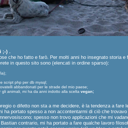
;-) .
e che ho fatto e farò. Per molti anni ho insegnato storia e fil
rete in questo sito sono (elencati in ordine sparso):
fia);
re script php per db mysql;
trovatelli abbandonati per le strade del mio paese;
 gli animali, mi ha da anni indotto alla scelta
vegan;
regio o difetto non sta a me decidere, è la tendenza a fare l
 ha portato spesso a non accontentarmi di ciò che trovavo già
nervosiscono; spesso non trovo applicazioni che mi vadano a
Bastian contrario, mi ha portato a fare qualche lavoro filosofi